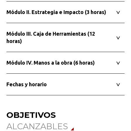
Busca en la escuela
Módulo II. Estrategia e Impacto (3 horas)
¿Qué buscas?
Módulo III. Caja de Herramientas (12
horas)
Buscar en:
*
Módulo IV. Manos a la obra (6 horas)
Ordenar por:
*
Fechas y horario
OBJETIVOS
Buscar
ALCANZABLES