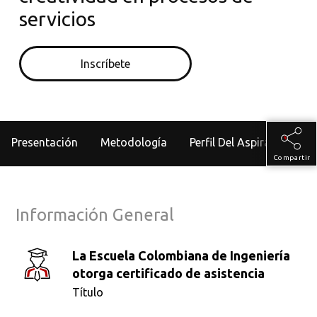
en las que ha liderado áreas de mejora continua.
servicios
Actualmente es consultora, conferencista y formadora en
herramientas de mejora continua a la medida. Ha liderado la
Inscríbete
generación y puesta en marcha de ideas de mejora y éxitos
innovadores aprobados por el comité de presidencia de
Meals de Colombia (Grupo Nutresa).
Presentación
Metodología
Perfil Del Aspirante
Compartir
Información General
La Escuela Colombiana de Ingeniería
otorga certificado de asistencia
Título