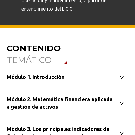
operación y mantenimiento, a partir del
entendimiento del L.C.C.
Busca en la escuela
CONTENIDO
¿Qué buscas?
TEMÁTICO
Módulo 1. Introducción
Buscar en:
*
Módulo 2. Matemática financiera aplicada
a gestión de activos
Ordenar por:
*
Módulo 3. Los principales indicadores de