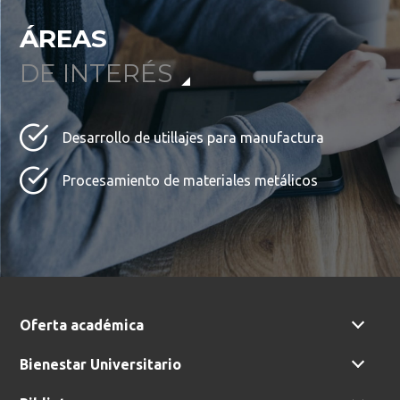
Buscar en:
*
ÁREAS
DE INTERÉS
Ordenar por:
*
Desarrollo de utillajes para manufactura
Procesamiento de materiales metálicos
Buscar
Oferta académica
Bienestar Universitario