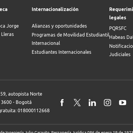
teca
Internacionalización
Requerimi
Buscar
legales
eca Jorge
Alianzas y oportunidades
PQRSFC
 Lleras
Programas de Movilidad Estudiantil
Habeas Da
Internacional
Notificaci
Estudiantes Internacionales
Judiciales
 59, autopista Norte
8 3600 - Bogotá
 gratuita: 018000112668
Ingeniería Julio Garavito. Personería Jurídica 086 de enero 19 de 1973. 