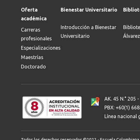
Oferta
Bienestar Universitario
Biblio
académica
Introducción a Bienestar
Bibliot
Carreras
Universitario
Álvarez
profesionales
Especializaciones
Maestrías
Doctorado
AK. 45 N.° 205 -
PBX: +60(1) 66
Línea nacional
Todos los derechos reservados ©2022 - Escuela Colombiana de 