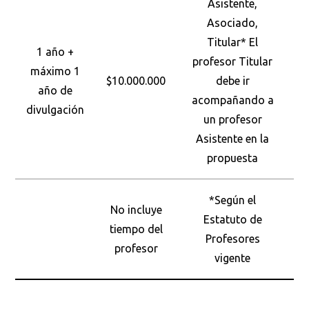
Asistente,
Asociado,
Titular* El
1 año +
profesor Titular
máximo 1
$10.000.000
debe ir
año de
acompañando a
divulgación
un profesor
Asistente en la
propuesta
*Según el
No incluye
C
Estatuto de
tiempo del
Profesores
profesor
vigente