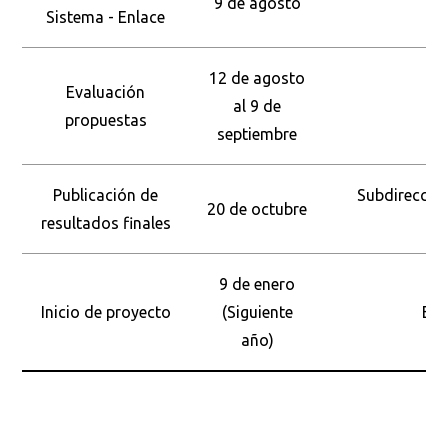
9 de agosto
Sistema - Enlace
12 de agosto
Evaluación
al 9 de
Co
propuestas
septiembre
Publicación de
Subdirección
20 de octubre
resultados finales
9 de enero
Inicio de proyecto
(Siguiente
Equ
año)