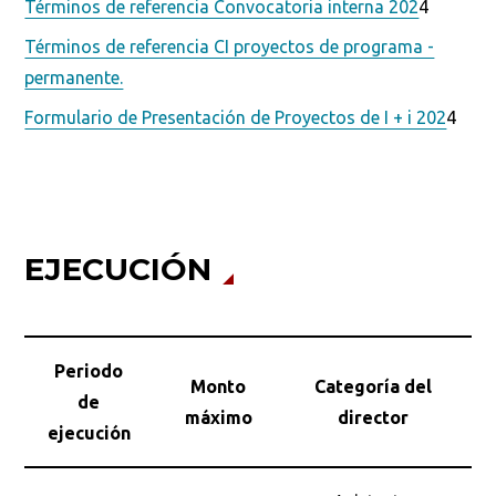
Términos de referencia Convocatoria interna 202
4
Términos de referencia CI proyectos de programa -
permanente.
Ordenar por:
*
Formulario de Presentación de Proyectos de I + i 202
4
Buscar
EJECUCIÓN
Periodo
Monto
Categoría del
de
máximo
director
ejecución