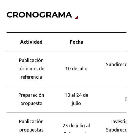
CRONOGRAMA
Actividad
Fecha
Publicación
Subdirección
términos de
10 de julio
referencia
Preparación
10 al 24 de
Equ
propuesta
julio
Publicación
Investiga
25 de julio al
propuestas
Subdirección