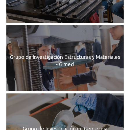
C
Grupo de Investigación Estructuras y Materiales
- Gimeci
C
Grupo de Investigación en Geotecnia