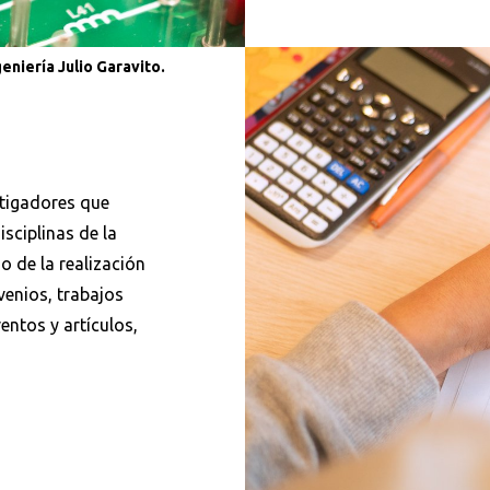
niería Julio Garavito.
stigadores que
sciplinas de la
o de la realización
venios, trabajos
entos y artículos,
Buscar en:
*