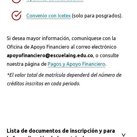
Convenio con Icetex
(solo para posgrados).
Busca en la escuela
Si desea mayor información, comuníquese con la
Oficina de Apoyo Financiero al correo electrónico
¿Qué buscas?
apoyofinanciero@escuelaing.edu.co
, o consulte
nuestra página de
Pagos y Apoyo Financiero
.
*El valor total de matrícula dependerá del número de
Buscar en:
*
créditos inscritos en cada periodo.
Ordenar por:
*
Lista de documentos de inscripción y para