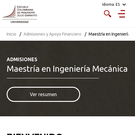
Idioma:
ES
costo fijo
Costo
Inicio
Admisiones y Apoyo Financiero
Maestría en Ingeniería 
$ 1.231.000 por crédito académico para 2026.
ADMISIONES
Maestría en Ingeniería Mecánica
Recibos y pagos
Descargas o servicios en línea
Ver resumen
Iniciar proceso de admisión