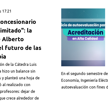
s 17:21
 concesionario
imitado": la
e Alberto
l futuro de las
bia
ión de la Cátedra Luis
 hizo un balance sin
En el segundo semestre de
s y planteó una hoja de
Economía, Ingeniería Eléctri
ó al realizado con
autoevaluación con fines d
 profesores: dejar de
 que crece alrededor de