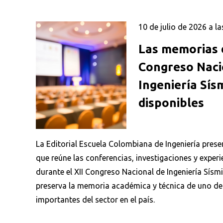
10 de julio de 2026 a la
Las memorias d
Congreso Naci
Ingeniería Sís
disponibles
La Editorial Escuela Colombiana de Ingeniería presen
Busca en la escuela
que reúne las conferencias, investigaciones y exper
¿Qué buscas?
durante el XII Congreso Nacional de Ingeniería Sísm
preserva la memoria académica y técnica de uno de
importantes del sector en el país.
Ordenar por:
*