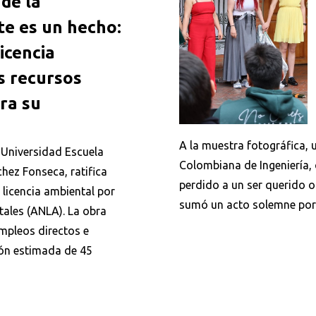
 de la
te es un hecho:
icencia
s recursos
ra su
A la muestra fotográfica, u
a Universidad Escuela
Colombiana de Ingeniería, q
hez Fonseca, ratifica
perdido a un ser querido o
 licencia ambiental por
sumó un acto solemne por 
tales (ANLA). La obra
empleos directos e
ión estimada de 45