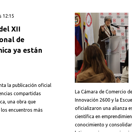
s 12:15
el XII
onal de
mica ya están
ta la publicación oficial
La Cámara de Comercio de 
iencias compartidas
Innovación 2600 y la Escue
Buscar en:
*
ica, una obra que
oficializaron una alianza e
 los encuentros más
científica en emprendimie
conocimiento y consolida