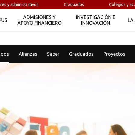
res y administrativos
Graduados
Colegios y ac
ADMISIONES Y
INVESTIGACIÓN E
PUS
LA
APOYO FINANCIERO
INNOVACIÓN
ados
Alianzas
Saber
Graduados
Proyectos