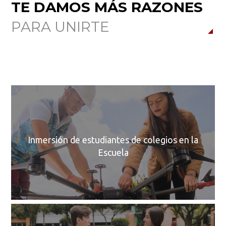
TE DAMOS MÁS RAZONES
PARA UNIRTE
Le
e
g
me
Inmersión de estudiantes de colegios en la
op
Escuela
ex
e
p
C
H
a