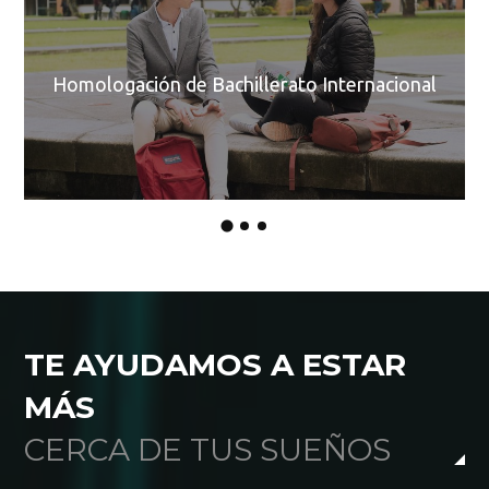
e
pe
O
Homologación de Bachillerato Internacional
B
In
C
TE AYUDAMOS A ESTAR
MÁS
CERCA DE TUS SUEÑOS