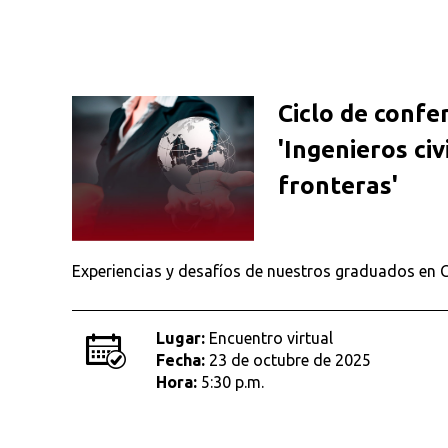
Ciclo de confe
'Ingenieros civ
fronteras'
Experiencias y desafíos de nuestros graduados en 
Busca en la escuela
Lugar:
Encuentro virtual
¿Qué buscas?
Fecha:
23 de octubre de 2025
Hora:
5:30 p.m.
Ordenar por:
*