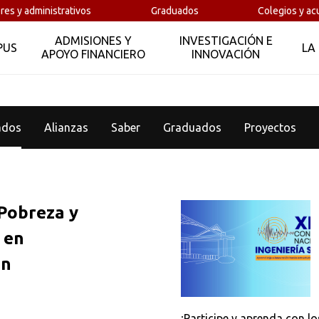
res y administrativos
Graduados
Colegios y ac
ADMISIONES Y
INVESTIGACIÓN E
PUS
LA
APOYO FINANCIERO
INNOVACIÓN
ados
Alianzas
Saber
Graduados
Proyectos
Pobreza y
 en
ón
¡Participe y aprenda con l