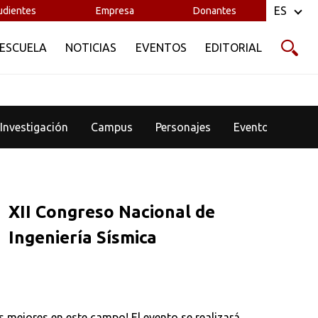
ES
udientes
Empresa
Donantes
 ESCUELA
NOTICIAS
EVENTOS
EDITORIAL
Investigación
Campus
Personajes
Eventos
XII Congreso Nacional de
Ingeniería Sísmica
os mejores en este campo! El evento se realizará