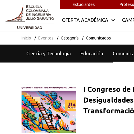
Estudiantes
Profeso
OFERTA ACADÉMICA
CAM
Inicio
Eventos
Categoría
Comunicados
Ciencia y Tecnología
Educación
Comunic
I Congreso de 
Desigualdades
Transformaci