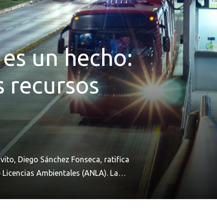
 es un hecho:
s recursos
vito, Diego Sánchez Fonseca, ratifica
e Licencias Ambientales (ANLA). La
ad, con una reducción estimada de 45