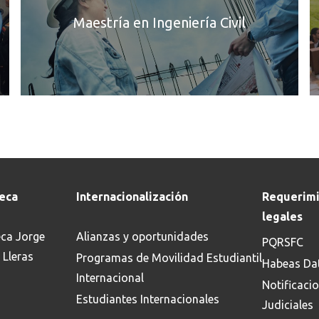
seguros basados en la
ne
Maestría en Ingeniería Civil
convergencia de teoría,
in
práctica, innovación y
Co
tendencias.
Co
Conoce más
teca
Internacionalización
Requerimi
legales
eca Jorge
Alianzas y oportunidades
PQRSFC
 Lleras
Programas de Movilidad Estudiantil
Habeas Da
Internacional
Notificaci
Estudiantes Internacionales
Judiciales