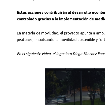
Estas acciones contribuirán al desarrollo econó
controlado gracias a la implementación de med
Busca en la escuela
¿Qué buscas?
En materia de movilidad, el proyecto apunta a amplia
peatones, impulsando la movilidad sostenible y fort
En el siguiente video, el ingeniero Diego Sánchez Fons
Ordenar por:
*