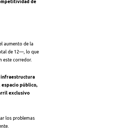
competitividad de
 el aumento de la
otal de 12—, lo que
n este corredor.
 infraestructura
 espacio público,
rril exclusivo
gar los problemas
ente.