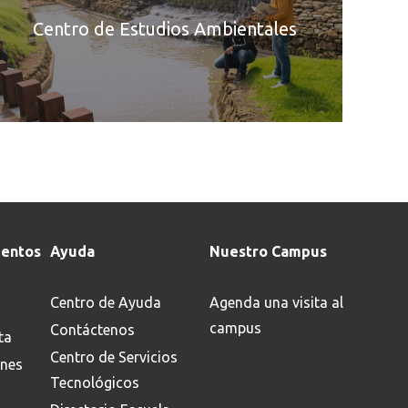
cesidades de
profund
Centro de Estudios Ambientales
fraestructura de
del medi
lombia.
planteam
solucion
noce más
la calid
Conoce 
nuestro 
protejan
de la po
entos
Ayuda
Nuestro Campus
Centro de Ayuda
Agenda una visita al
campus
Contáctenos
ta
Centro de Servicios
ones
Tecnológicos