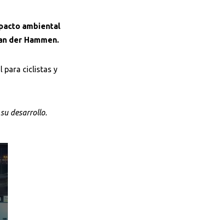
mpacto ambiental
van der Hammen.
 para ciclistas y
su desarrollo.