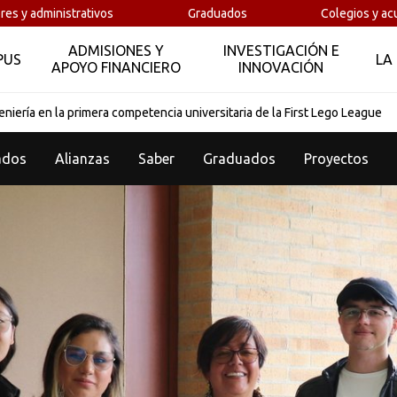
res y administrativos
Graduados
Colegios y ac
ADMISIONES Y
INVESTIGACIÓN E
PUS
LA
APOYO FINANCIERO
INNOVACIÓN
niería en la primera competencia universitaria de la First Lego League
ados
Alianzas
Saber
Graduados
Proyectos