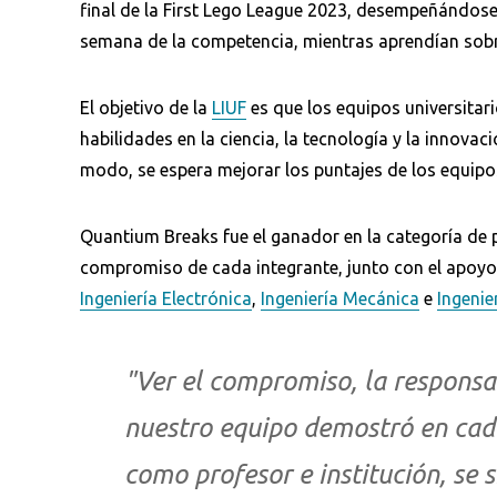
final de la First Lego League 2023, desempeñándose 
semana de la competencia, mientras aprendían sobre
El objetivo de la
LIUF
es que los equipos universitar
habilidades en la ciencia, la tecnología y la innova
modo, se espera mejorar los puntajes de los equipos
Quantium Breaks fue el ganador en la categoría de p
Busca en la escuela
compromiso de cada integrante, junto con el apoyo 
Ingeniería Electrónica
,
Ingeniería Mecánica
e
Ingenie
¿Qué buscas?
"Ver el compromiso, la responsab
Ordenar por:
*
nuestro equipo demostró en ca
como profesor e institución, se s