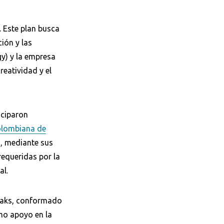
. Este plan busca
ción y las
y) y la empresa
reatividad y el
ticiparon
olombiana de
s, mediante sus
requeridas por la
al.
Breaks, conformado
mo apoyo en la