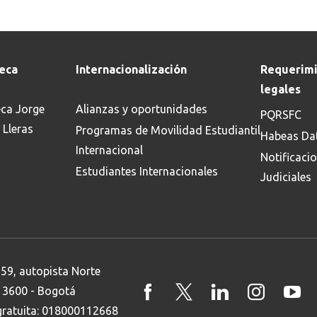
teca
Internacionalización
Requerimi
legales
eca Jorge
Alianzas y oportunidades
PQRSFC
 Lleras
Programas de Movilidad Estudiantil
Habeas Da
Internacional
Notificaci
Estudiantes Internacionales
Judiciales
 59, autopista Norte
8 3600 - Bogotá
 gratuita: 018000112668