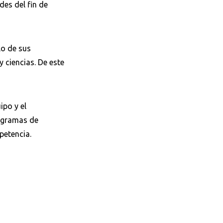
des del fin de
lo de sus
y ciencias. De este
ipo y el
rogramas de
petencia.