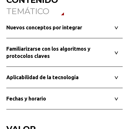
TEMÁTICO
Nuevos conceptos por integrar
Familiarizarse con los algoritmos y
protocolos claves
Busca en la escuela
¿Qué buscas?
Aplicabilidad de la tecnología
Fechas y horario
Buscar en:
*
VALOR