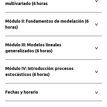
multivariado (6 horas
Módulo II: Fundamentos de modelación (6
horas)
Busca en la escuela
¿Qué buscas?
Módulo III: Modelos lineales
generalizados (6 horas)
Buscar en:
*
Módulo IV: Introducción: procesos
estocásticos (6 horas)
Ordenar por:
*
Fechas y horario