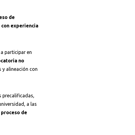
eso de
y con experiencia
a participar en
catoria no
s y alineación con
 precalificadas,
niversidad, a las
n
proceso de