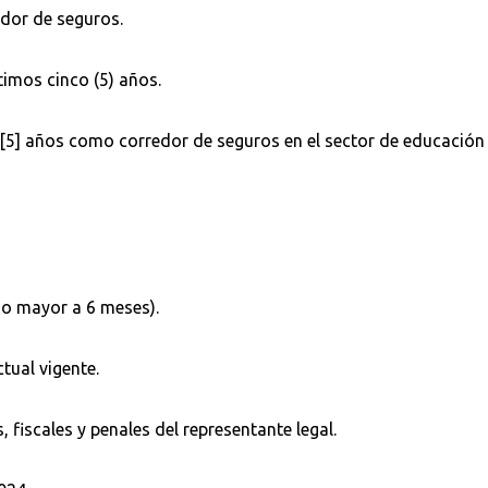
edor de seguros.
Buscar en:
*
timos cinco (5) años.
o [5] años como corredor de seguros en el sector de educación 
Buscar
no mayor a 6 meses).
tual vigente.
, fiscales y penales del representante legal.