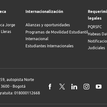
teca
Internacionalización
Requerimi
legales
eca Jorge
Alianzas y oportunidades
PQRSFC
 Lleras
Programas de Movilidad Estudiantil
Habeas Da
Internacional
Notificaci
Estudiantes Internacionales
Judiciales
 59, autopista Norte
8 3600 - Bogotá
 gratuita: 018000112668