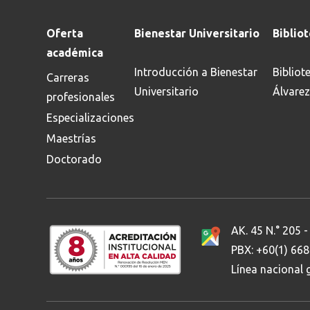
Oferta
Bienestar Universitario
Biblio
académica
Introducción a Bienestar
Bibliot
Carreras
Universitario
Álvarez
profesionales
Especializaciones
Maestrías
Doctorado
AK. 45 N.° 205 -
PBX: +60(1) 66
Línea nacional