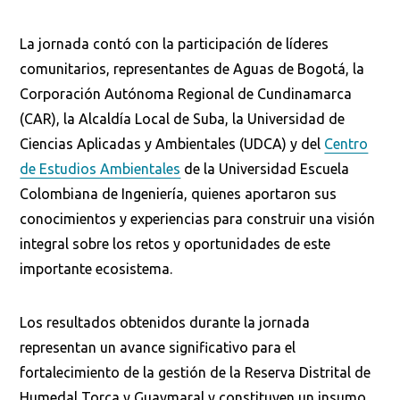
La jornada contó con la participación de líderes
comunitarios, representantes de Aguas de Bogotá, la
Corporación Autónoma Regional de Cundinamarca
(CAR), la Alcaldía Local de Suba, la Universidad de
Ciencias Aplicadas y Ambientales (UDCA) y del
Centro
de Estudios Ambientales
de la Universidad Escuela
Colombiana de Ingeniería, quienes aportaron sus
conocimientos y experiencias para construir una visión
integral sobre los retos y oportunidades de este
importante ecosistema.
Busca en la escuela
¿Qué buscas?
Los resultados obtenidos durante la jornada
representan un avance significativo para el
fortalecimiento de la gestión de la Reserva Distrital de
Buscar en:
*
Humedal Torca y Guaymaral y constituyen un insumo