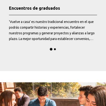
Encuentros de graduados
‘Vuelve a casa’ es nuestro tradicional encuentro en el que
podrás compartir historias y experiencias, fortalecer
nuestros programas y generar proyectos y alianzas a largo
plazo. La mejor oportunidad para establecer convenios,
e
“adelantar cuaderno” y lo más importante: saber cómo
estás.
p