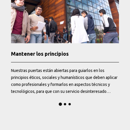
Mantener los principios
Nuestras puertas están abiertas para guiarlos en los
P
principios éticos, sociales y humanísticos que deben aplicar
c
como profesionales y formarlos en aspectos técnicos y
tecnológicos, para que con su servicio desinteresado
r
continúen contribuyendo al desarrollo de la sociedad
colombiana.