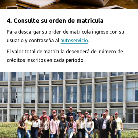
4. Consulte su orden de matrícula
Busca en la escuela
Para descargar su orden de matrícula ingrese con su
usuario y contraseña al
¿Qué buscas?
autoservicio
.
El valor total de matrícula dependerá del número de
créditos inscritos en cada periodo.
Buscar en:
*
Ordenar por:
*