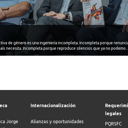
ctiva de género es una ingeniería incompleta. Incompleta porque renunci
 país necesita. Incompleta porque reproduce silencios que ya no podemos
 Méndez-Romero
teca
Internacionalización
Requerimi
legales
eca Jorge
Alianzas y oportunidades
PQRSFC