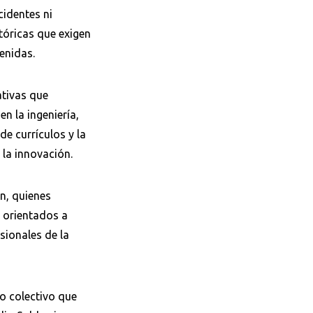
cidentes ni
tóricas que exigen
enidas.
ativas que
en la ingeniería,
de currículos y la
 la innovación.
ón, quienes
n orientados a
sionales de la
o colectivo que