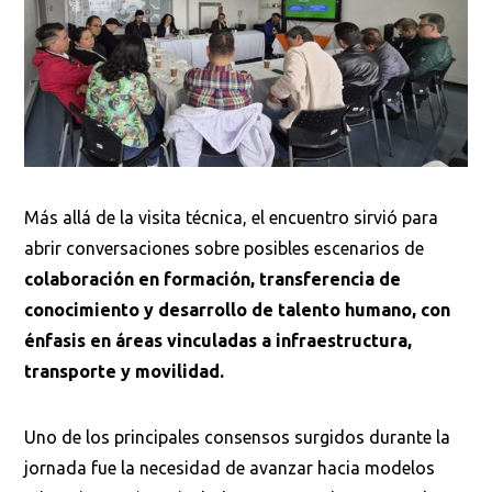
Busca en la escuela
Más allá de la visita técnica, el encuentro sirvió para
¿Qué buscas?
abrir conversaciones sobre posibles escenarios de
colaboración en formación, transferencia de
conocimiento y desarrollo de talento humano, con
énfasis en áreas vinculadas a infraestructura,
Buscar en:
*
transporte y movilidad.
Uno de los principales consensos surgidos durante la
Ordenar por:
*
jornada fue la necesidad de avanzar hacia modelos