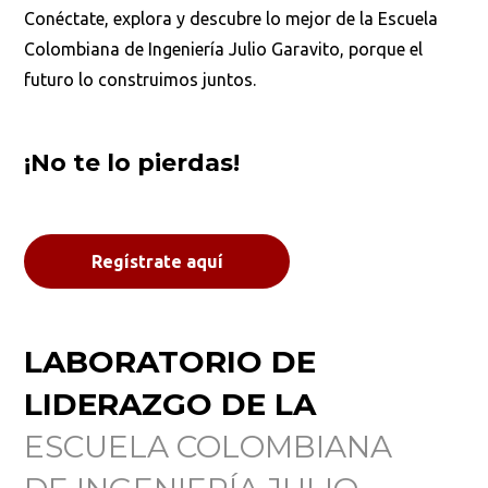
Conéctate, explora y descubre lo mejor de la Escuela
Colombiana de Ingeniería Julio Garavito, porque el
futuro lo construimos juntos.
¡No te lo pierdas!
Busca en la escuela
Regístrate aquí
¿Qué buscas?
LABORATORIO DE
Buscar en:
*
LIDERAZGO DE LA
ESCUELA COLOMBIANA
Ordenar por:
*