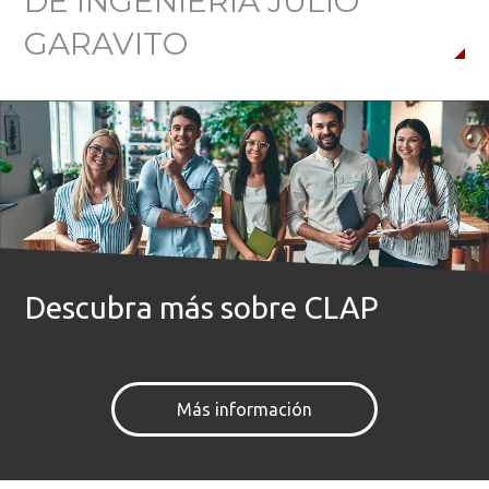
DE INGENIERÍA JULIO
GARAVITO
Buscar
Descubra más sobre CLAP
Más información