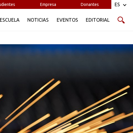
industriales.
ES
udientes
Empresa
Donantes
tes metálicos y evaluación de integridad
 ESCUELA
NOTICIAS
EVENTOS
EDITORIAL
ación para asegurar el cumplimiento de
s de confiabilidad, mantenimiento de
ero, con enfoque en la prevención de
tinua en procesos metalúrgicos e