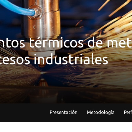
ntos térmicos de met
cesos industriales
Presentación
Metodología
Pe