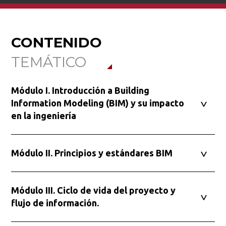
CONTENIDO
TEMÁTICO
Módulo I. Introducción a Building
Information Modeling (BIM) y su impacto
en la ingeniería
Busca en la escuela
Módulo II. Principios y estándares BIM
¿Qué buscas?
Módulo III. Ciclo de vida del proyecto y
flujo de información.
Buscar en:
*