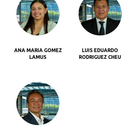
ANA MARIA GOMEZ
LUIS EDUARDO
Busca en la escuela
LAMUS
RODRIGUEZ CHEU
¿Qué buscas?
Buscar en:
*
Ordenar por:
*