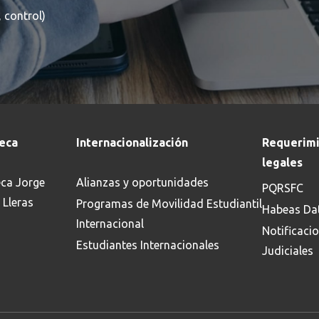
 control)
teca
Internacionalización
Requerimi
legales
eca Jorge
Alianzas y oportunidades
PQRSFC
 Lleras
Programas de Movilidad Estudiantil
Habeas Da
Internacional
Notificaci
Estudiantes Internacionales
Judiciales