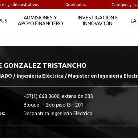
res y administrativos
Graduados
Colegios y ac
ADMISIONES Y
INVESTIGACIÓN E
PUS
LA
APOYO FINANCIERO
INNOVACIÓN
O
E GONZALEZ TRISTANCHO
O / Ingeniería Eléctrica / Magister en Ingeniería Elect
+57(1) 668 3600, extensión 233
Bloque I - 2do piso I3 - 201
os:
Decanatura Ingeniería Eléctrica