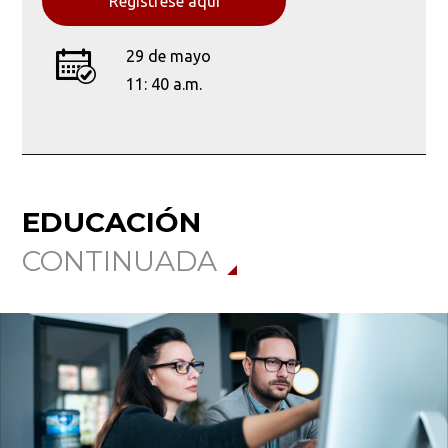
Regístrese aquí
Busca en la escuela
¿Qué buscas?
29 de mayo
11: 40 a.m.
Buscar en:
*
EDUCACIÓN
Ordenar por:
CONTINUADA
*
Buscar