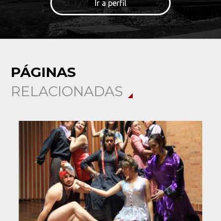
Ir a perfil
Buscar
PÁGINAS
RELACIONADAS