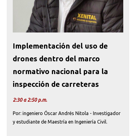
Implementación del uso de
drones dentro del marco
normativo nacional para la
Busca en la escuela
inspección de carreteras
¿Qué buscas?
2:30 a 2:50 p.m.
Por: ingeniero Óscar Andrés Nitola - Investigador
Buscar en:
*
y estudiante de Maestría en Ingeniería Civil.