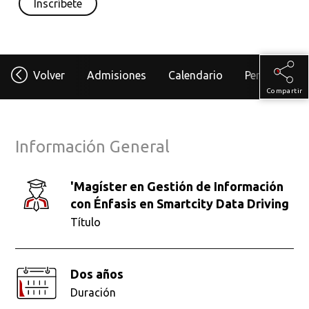
Inscríbete
Volver
Admisiones
Calendario
Perfil Del As
Compartir
Información General
'Magíster en Gestión de Información
con Énfasis en Smartcity Data Driving
Título
Dos años
Duración