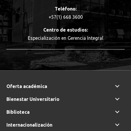
Teléfono:
+57(1) 668 3600
Centro de estudios:
Especialización en Gerencia Integral
Oferta académica
Busca en la escuela
Bienestar Universitario
¿Qué buscas?
Biblioteca
Internacionalización
Buscar en:
*