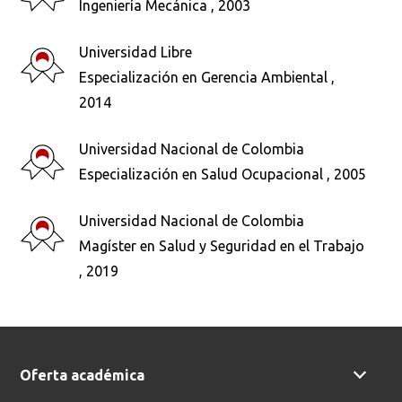
Ingeniería Mecánica , 2003
Universidad Libre
Especialización en Gerencia Ambiental ,
2014
Busca en la escuela
Universidad Nacional de Colombia
¿Qué buscas?
Especialización en Salud Ocupacional , 2005
Universidad Nacional de Colombia
Magíster en Salud y Seguridad en el Trabajo
Buscar en:
*
, 2019
Ordenar por:
*
Oferta académica