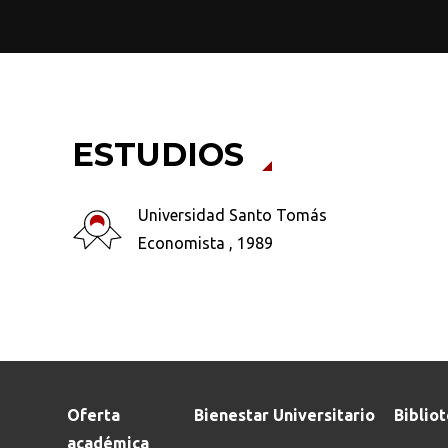
ESTUDIOS
Busca en la escuela
¿Qué buscas?
Universidad Santo Tomás
Economista , 1989
Ordenar por:
*
Oferta
Bienestar Universitario
Biblio
académica