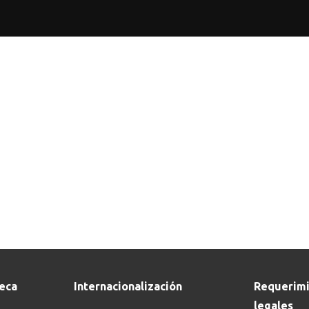
Buscar en:
*
teca
Internacionalización
Requerimi
legales