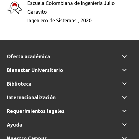
Escuela Colombiana de Ingeniería Julio
Busca en la escuela
Garavito
¿Qué buscas?
Ingeniero de Sistemas , 2020
Buscar en:
*
Oferta académica
Bienestar Universitario
Ordenar por:
*
Biblioteca
Internacionalización
Requerimientos legales
Ayuda
Buscar
Nuestro Campus