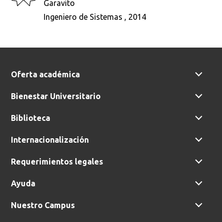
Garavito
Busca en la escuela
Ingeniero de Sistemas , 2014
¿Qué buscas?
Buscar en:
*
Oferta académica
Bienestar Universitario
Biblioteca
Ordenar por:
*
Internacionalización
Requerimientos legales
Ayuda
Buscar
Nuestro Campus