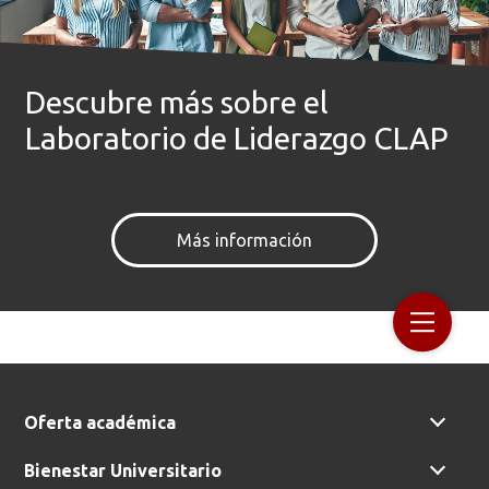
Descubre más sobre el
Laboratorio de Liderazgo CLAP
Busca en la escuela
¿Qué buscas?
Más información
Buscar en:
*
Ordenar por:
*
Oferta académica
Bienestar Universitario