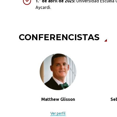
1.° de abril de 2025:
Universidad Escuela Co
Aycardi.
CONFERENCISTAS
Busca en la escuela
¿Qué buscas?
Matthew Glisson
Se
Ver perfil
Ordenar por:
*