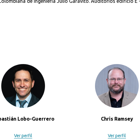
lombiana de Ingeniería Julio Garavito. Auditorios edificio E 
Buscar en:
*
bastián Lobo-Guerrero
Chris Ramsey
Ver perfil
Ver perfil