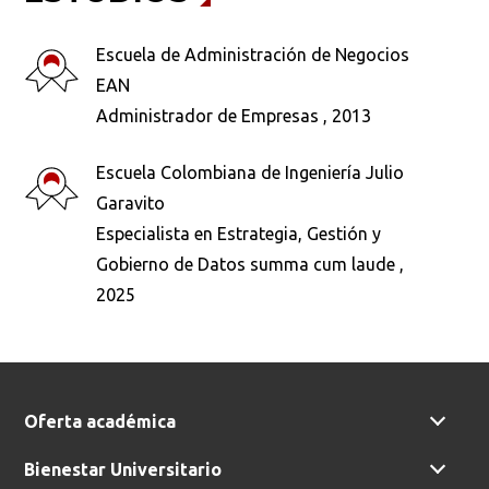
Escuela de Administración de Negocios
EAN
Administrador de Empresas , 2013
Busca en la escuela
Escuela Colombiana de Ingeniería Julio
¿Qué buscas?
Garavito
Especialista en Estrategia, Gestión y
Gobierno de Datos summa cum laude ,
Buscar en:
*
2025
Ordenar por:
*
Oferta académica
Bienestar Universitario