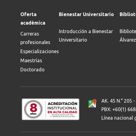
¿Qué buscas?
Oferta
Bienestar Universitario
Biblio
académica
Introducción a Bienestar
Bibliot
Carreras
Ordenar por:
*
Universitario
Álvarez
profesionales
Especializaciones
Maestrías
Doctorado
AK. 45 N.° 205 -
PBX: +60(1) 66
Línea nacional