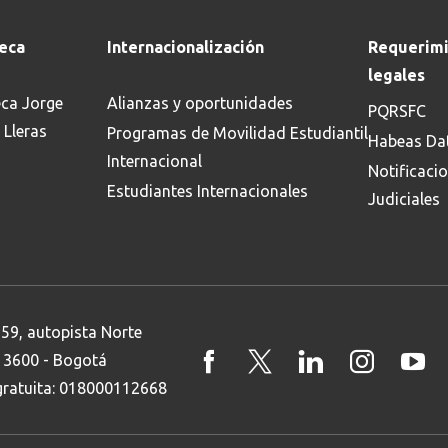
Buscar en:
*
teca
Internacionalización
Requerimi
legales
eca Jorge
Alianzas y oportunidades
PQRSFC
 Lleras
Programas de Movilidad Estudiantil
Habeas Da
Internacional
Notificaci
Estudiantes Internacionales
Judiciales
Buscar
 59, autopista Norte
8 3600 - Bogotá
 gratuita: 018000112668