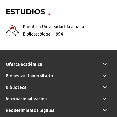
ESTUDIOS
Busca en la escuela
¿Qué buscas?
Pontificia Universidad Javeriana
Bibliotecóloga , 1994
Buscar en:
*
Oferta académica
Bienestar Universitario
Ordenar por:
*
Biblioteca
Internacionalización
Requerimientos legales
Buscar