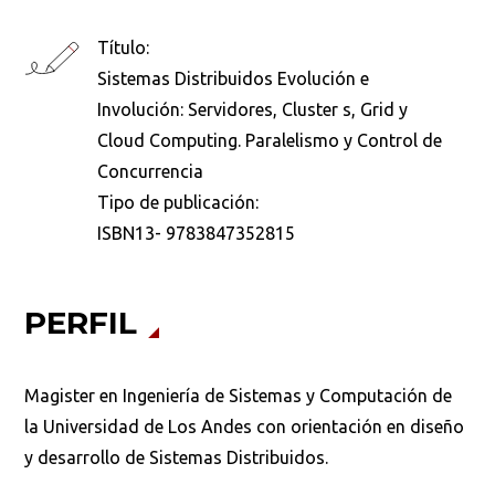
Título:
Sistemas Distribuidos Evolución e
Involución: Servidores, Cluster s, Grid y
Cloud Computing. Paralelismo y Control de
Concurrencia
Busca en la escuela
Tipo de publicación:
¿Qué buscas?
ISBN13- 9783847352815
PERFIL
Buscar en:
*
Magister en Ingeniería de Sistemas y Computación de
la Universidad de Los Andes con orientación en diseño
Ordenar por:
*
y desarrollo de Sistemas Distribuidos.