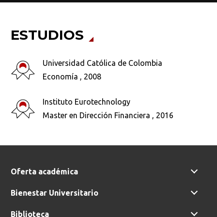
ESTUDIOS
Busca en la escuela
Universidad Católica de Colombia
¿Qué buscas?
Economía , 2008
Instituto Eurotechnology
Master en Dirección Financiera , 2016
Buscar en:
*
Ordenar por:
*
Oferta académica
Bienestar Universitario
Biblioteca