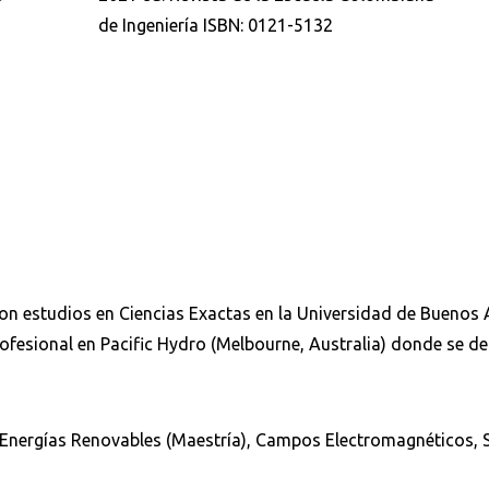
a
de Ingeniería ISBN: 0121-5132
Buscar en:
*
Buscar
 con estudios en Ciencias Exactas en la Universidad de Buenos 
rofesional en Pacific Hydro (Melbourne, Australia) donde se 
 Energías Renovables (Maestría), Campos Electromagnéticos, S