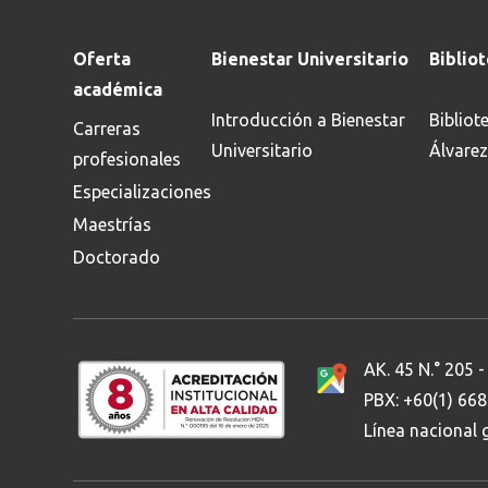
Oferta
Bienestar Universitario
Biblio
académica
Introducción a Bienestar
Bibliot
Carreras
Universitario
Álvarez
profesionales
Especializaciones
Maestrías
Doctorado
AK. 45 N.° 205 -
PBX: +60(1) 66
Línea nacional