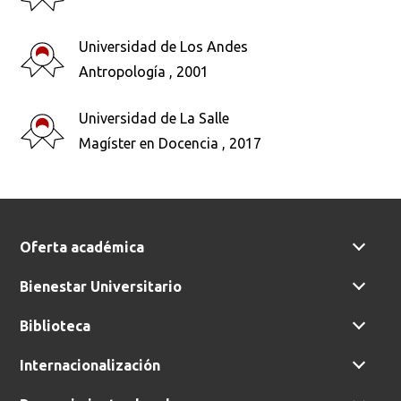
Universidad de Los Andes
Busca en la escuela
Antropología , 2001
¿Qué buscas?
Universidad de La Salle
Magíster en Docencia , 2017
Buscar en:
*
Oferta académica
Ordenar por:
*
Bienestar Universitario
Biblioteca
Internacionalización