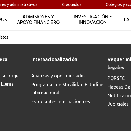
res y administrativos
Graduados
Colegios y ac
ADMISIONES Y
INVESTIGACIÓN E
PUS
LA
APOYO FINANCIERO
INNOVACIÓN
datos
teca
Internacionalización
Requerimi
legales
eca Jorge
Alianzas y oportunidades
PQRSFC
 Lleras
Programas de Movilidad Estudiantil
Habeas Da
Internacional
Notificaci
Estudiantes Internacionales
Judiciales
Buscar en:
*