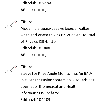
Editorial:
10.52768
Año:
dx.doi.org
Título:
Modeling a quasi-passive bipedal walker:
when and where to kick En: 2023 ed: Journal
of Physics ISBN: http:
Editorial:
10.1088
Busca en la escuela
Año:
dx.doi.org
¿Qué buscas?
Título:
Sleeve for Knee Angle Monitoring: An IMU-
POF Sensor Fusion System En: 2021 ed: IEEE
Buscar en:
*
Journal of Biomedical and Health
Informatics ISBN: http:
Editorial:
10.1109
Ordenar por:
*