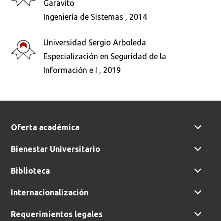
Garavito
Ingeniería de Sistemas , 2014
Busca en la escuela
Universidad Sergio Arboleda
¿Qué buscas?
Especialización en Seguridad de la
Información e I , 2019
Buscar en:
*
Oferta académica
Ordenar por:
Bienestar Universitario
*
Biblioteca
Internacionalización
Requerimientos legales
Buscar