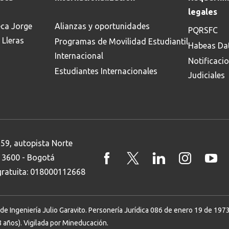
Buscar
legales
eca Jorge
Alianzas y oportunidades
PQRSFC
 Lleras
Programas de Movilidad Estudiantil
Habeas Da
Internacional
Notificaci
Estudiantes Internacionales
Judiciales
 59, autopista Norte
8 3600 - Bogotá
 gratuita: 018000112668
Ingeniería Julio Garavito. Personería Jurídica 086 de enero 19 de 1973. 
 años). Vigilada por Mineducación.