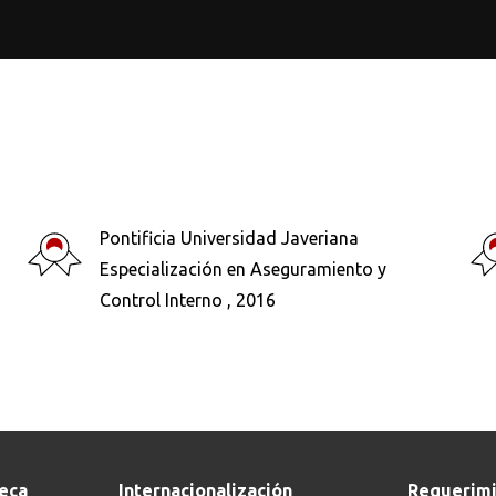
Pontificia Universidad Javeriana
Buscar en:
*
Especialización en Aseguramiento y
Control Interno , 2016
teca
Internacionalización
Requerimi