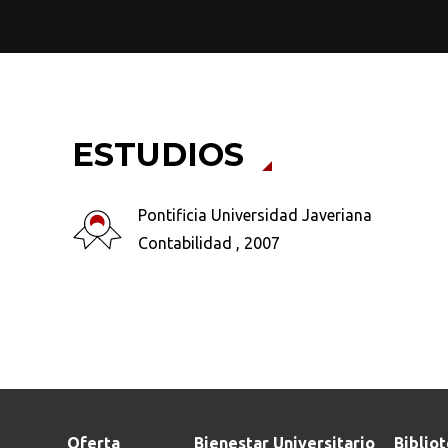
ESTUDIOS
Busca en la escuela
Pontificia Universidad Javeriana
¿Qué buscas?
Contabilidad , 2007
Ordenar por:
*
Oferta
Bienestar Universitario
Biblio