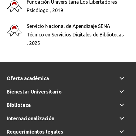
Fundación Universitaria Los Libertadores
Psicólogo , 2019
Busca en la escuela
Servicio Nacional de Apendizaje SENA
¿Qué buscas?
Técnico en Servicios Digitales de Bibliotecas
, 2025
Buscar en:
*
Oferta académica
Ordenar por:
Bienestar Universitario
*
Biblioteca
Internacionalización
Requerimientos legales
Buscar