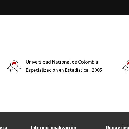
Universidad Nacional de Colombia
Buscar en:
*
Especialización en Estadística , 2005
teca
Internacionalización
Requerimi