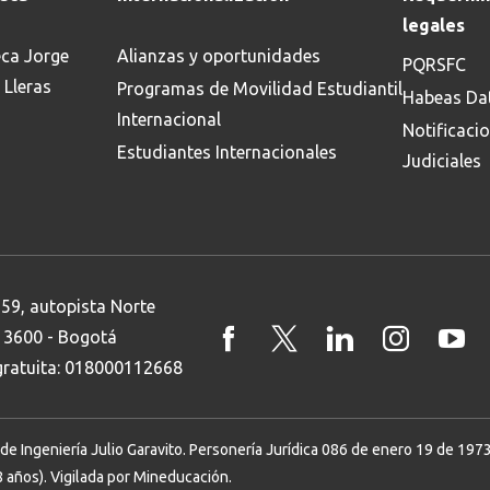
Buscar
legales
eca Jorge
Alianzas y oportunidades
PQRSFC
 Lleras
Programas de Movilidad Estudiantil
Habeas Da
Internacional
Notificaci
Estudiantes Internacionales
Judiciales
 59, autopista Norte
8 3600 - Bogotá
 gratuita: 018000112668
Ingeniería Julio Garavito. Personería Jurídica 086 de enero 19 de 1973. 
 años). Vigilada por Mineducación.